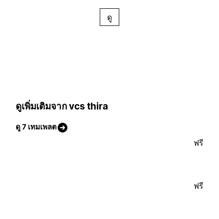
ดู
ดูเพิ่มเติมจาก vcs thira
ดู 7 เทมเพลต
ฟรี
ฟรี