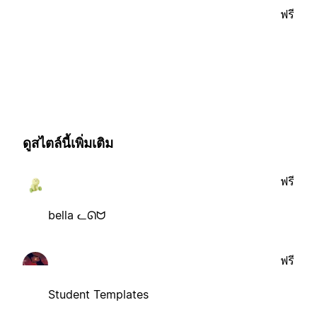
ฟรี
ดูสไตล์นี้เพิ่มเติม
ฟรี
bella ᓚᘏᗢ
ฟรี
Student Templates