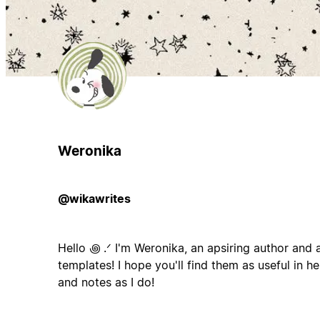
Weronika
@wikawrites
Hello ꩜ .ᐟ I'm Weronika, an apsiring author and
templates! I hope you'll find them as useful in h
and notes as I do!