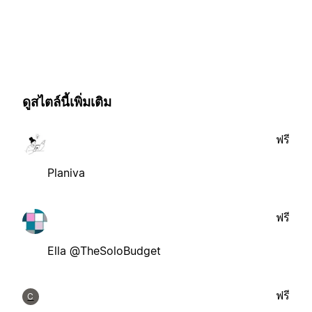
ดูสไตล์นี้เพิ่มเติม
ฟรี
Planiva
ฟรี
Ella @TheSoloBudget
ฟรี
C