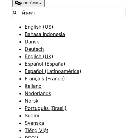
ภาษาไทย
English (US)
Bahasa Indonesia
Dansk
Deutsch
English (UK)
Español (España)
Español (Latinoamérica)
Français (France)
Italiano
Nederlands
Norsk
Português (Brasil)
Suomi
Svenska
Tiếng Việt
עברית