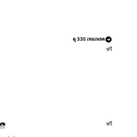
ดู 335 เทมเพลต
ฟรี
ฟรี