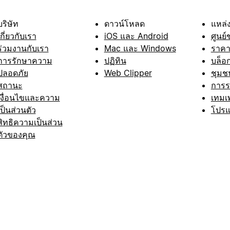
บริษัท
ดาวน์โหลด
แหล่ง
เกี่ยวกับเรา
iOS และ Android
ศูนย์
ร่วมงานกับเรา
Mac และ Windows
ราค
การรักษาความ
ปฏิทิน
บล็อ
ปลอดภัย
Web Clipper
ชุมช
สถานะ
การ
เงื่อนไขและความ
เทมเ
เป็นส่วนตัว
โปรแ
สิทธิความเป็นส่วน
ตัวของคุณ