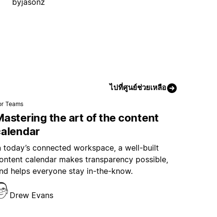
byjasonz
ไปที่ศูนย์ช่วยเหลือ
or Teams
astering the art of the content
calendar
n today’s connected workspace, a well-built
ontent calendar makes transparency possible,
nd helps everyone stay in-the-know.
Drew Evans