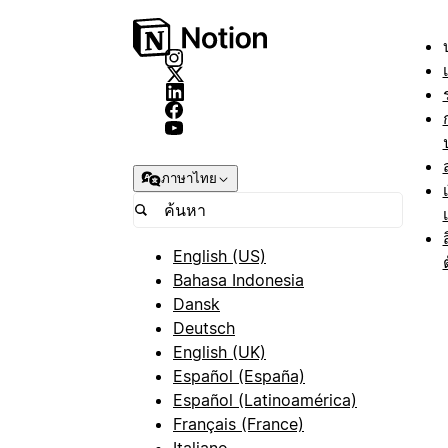
ภาษาไทย
English (US)
Bahasa Indonesia
Dansk
Deutsch
English (UK)
Español (España)
Español (Latinoamérica)
Français (France)