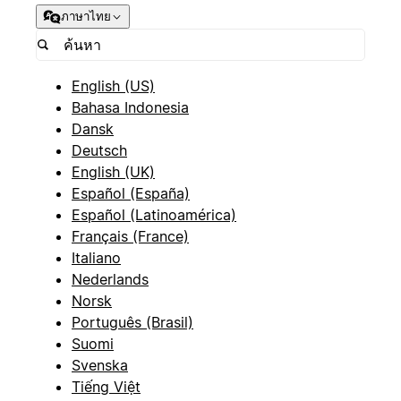
ภาษาไทย
English (US)
Bahasa Indonesia
Dansk
Deutsch
English (UK)
Español (España)
Español (Latinoamérica)
Français (France)
Italiano
Nederlands
Norsk
Português (Brasil)
Suomi
Svenska
Tiếng Việt