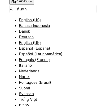
ภาษาไทย
English (US)
Bahasa Indonesia
Dansk
Deutsch
English (UK)
Español (España)
Español (Latinoamérica)
Français (France)
Italiano
Nederlands
Norsk
Português (Brasil)
Suomi
Svenska
Tiếng Việt
עברית