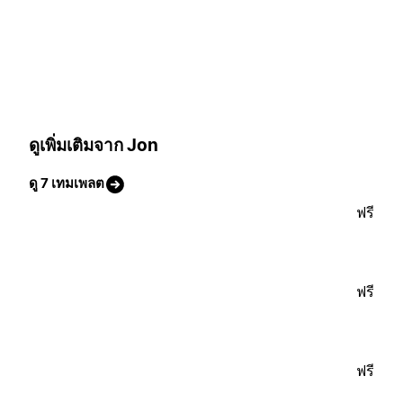
ดูเพิ่มเติมจาก Jon
ดู 7 เทมเพลต
ฟรี
ฟรี
ฟรี