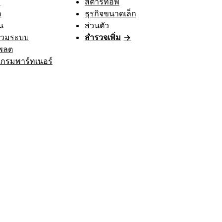
า
สตาร์ทอัพ
ก
ธุรกิจขนาดเล็ก
น
ส่วนตัว
รวมระบบ
สำรวจเพิ่ม
→
พลต
กรมพาร์ทเนอร์