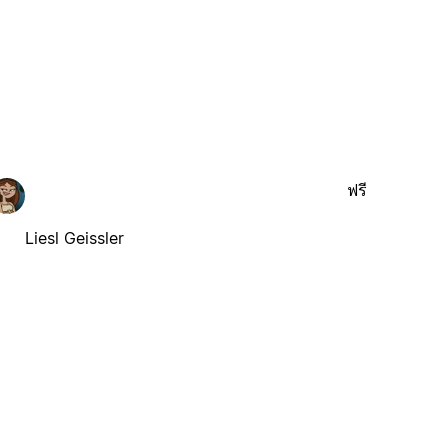
ฟรี
Liesl Geissler