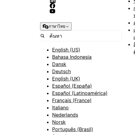
ภาษาไทย
English (US)
Bahasa Indonesia
Dansk
Deutsch
English (UK)
Español (España)
Español (Latinoamérica)
Français (France)
Italiano
Nederlands
Norsk
Português (Brasil)