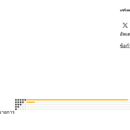
แชร์เท
อัพเด
ข้อก
 รายการ