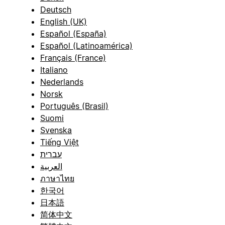
Deutsch
English (UK)
Español (España)
Español (Latinoamérica)
Français (France)
Italiano
Nederlands
Norsk
Português (Brasil)
Suomi
Svenska
Tiếng Việt
עברית
العربية
ภาษาไทย
한국어
日本語
简体中文