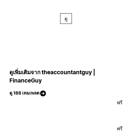
ดู
ดูเพิ่มเติมจาก theaccountantguy |
FinanceGuy
ดู 188 เทมเพลต
ฟรี
ฟรี