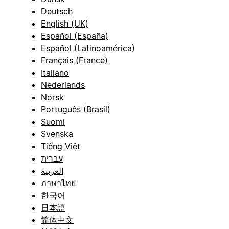
Deutsch
English (UK)
Español (España)
Español (Latinoamérica)
Français (France)
Italiano
Nederlands
Norsk
Português (Brasil)
Suomi
Svenska
Tiếng Việt
עברית
العربية
ภาษาไทย
한국어
日本語
简体中文