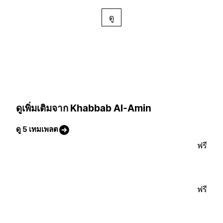
ดู
ดูเพิ่มเติมจาก Khabbab Al-Amin
ดู 5 เทมเพลต
ฟรี
ฟรี