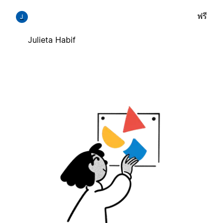
ฟรี
J
Julieta Habif