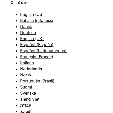
English (US)
Bahasa Indonesia
Dansk
Deutsch
English (UK)
Español (España)
Español (Latinoamérica)
Français (France)
Italiano
Nederlands
Norsk
Português (Brasil)
Suomi
Svenska
Tiếng Việt
עברית
العربية