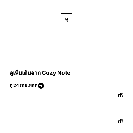
ดู
ดูเพิ่มเติมจาก Cozy Note
ดู 24 เทมเพลต
ฟรี
ฟรี