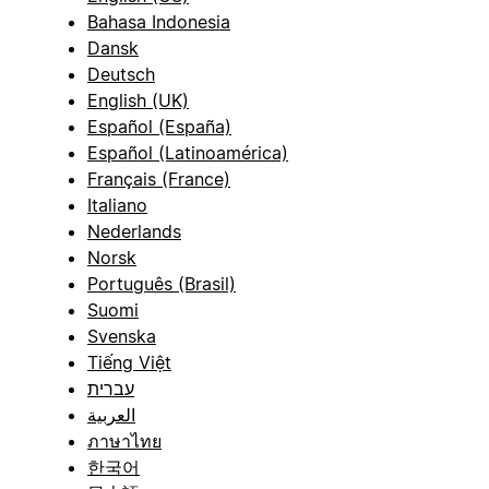
Bahasa Indonesia
Dansk
Deutsch
English (UK)
Español (España)
Español (Latinoamérica)
Français (France)
Italiano
Nederlands
Norsk
Português (Brasil)
Suomi
Svenska
Tiếng Việt
עברית
العربية
ภาษาไทย
한국어