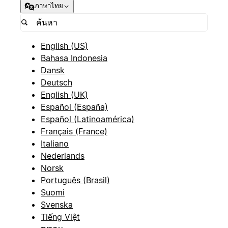
ภาษาไทย
English (US)
Bahasa Indonesia
Dansk
Deutsch
English (UK)
Español (España)
Español (Latinoamérica)
Français (France)
Italiano
Nederlands
Norsk
Português (Brasil)
Suomi
Svenska
Tiếng Việt