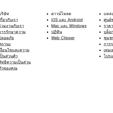
บริษัท
ดาวน์โหลด
แหล่ง
เกี่ยวกับเรา
iOS และ Android
ศูนย์
ร่วมงานกับเรา
Mac และ Windows
ราค
การรักษาความ
ปฏิทิน
บล็อ
ปลอดภัย
Web Clipper
ชุมช
สถานะ
การ
เงื่อนไขและความ
เทมเ
เป็นส่วนตัว
โปรแ
สิทธิความเป็นส่วน
ตัวของคุณ