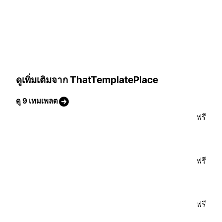
ดูเพิ่มเติมจาก ThatTemplatePlace
ดู 9 เทมเพลต
ฟรี
ฟรี
ฟรี