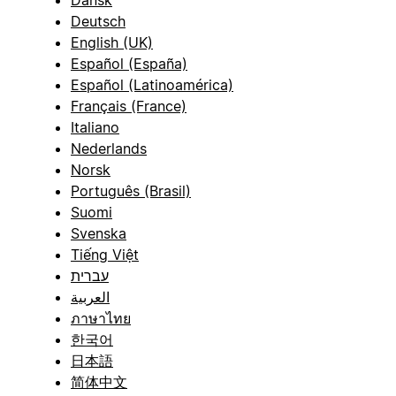
Deutsch
English (UK)
Español (España)
Español (Latinoamérica)
Français (France)
Italiano
Nederlands
Norsk
Português (Brasil)
Suomi
Svenska
Tiếng Việt
עברית
العربية
ภาษาไทย
한국어
日本語
简体中文