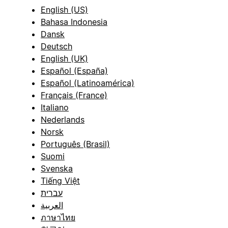
English (US)
Bahasa Indonesia
Dansk
Deutsch
English (UK)
Español (España)
Español (Latinoamérica)
Français (France)
Italiano
Nederlands
Norsk
Português (Brasil)
Suomi
Svenska
Tiếng Việt
עברית
العربية
ภาษาไทย