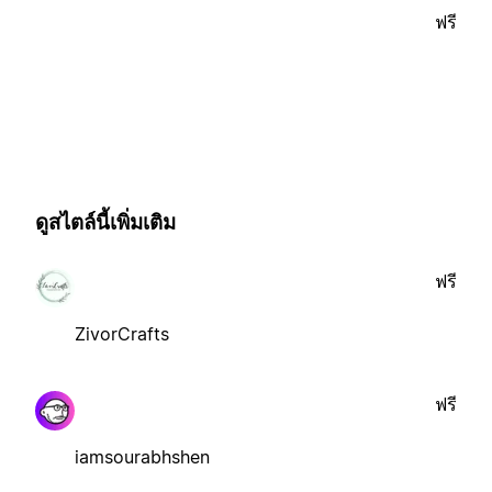
ฟรี
ดูสไตล์นี้เพิ่มเติม
ฟรี
ZivorCrafts
ฟรี
iamsourabhshen