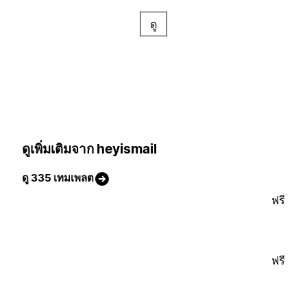
ดู
ดูเพิ่มเติมจาก heyismail
ดู 335 เทมเพลต
ฟรี
ฟรี