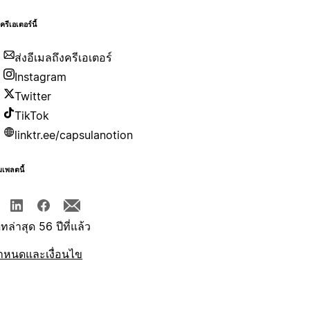
บครีเอเตอร์นี้
ส่งอีเมลถึงครีเอเตอร์
Instagram
Twitter
TikTok
linktr.ee/capsulanotion
มเพลตนี้
ทล่าสุด 56 ปีที่แล้ว
ำหนดและเงื่อนไข