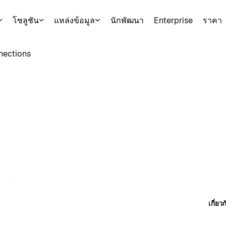
โซลูชัน
แหล่งข้อมูล
นักพัฒนา
Enterprise
ราคา
nections
เกี่ยว