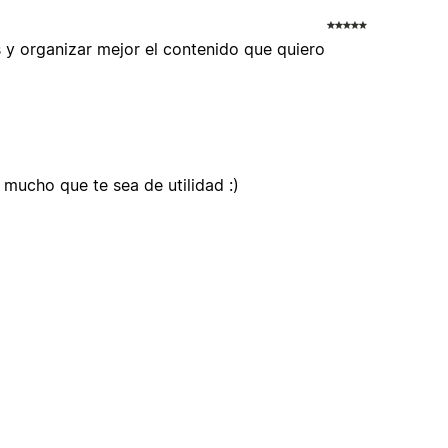
s y organizar mejor el contenido que quiero
mucho que te sea de utilidad :)