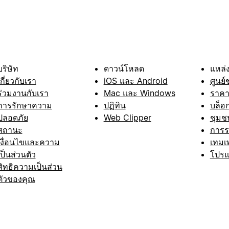
บริษัท
ดาวน์โหลด
แหล่ง
เกี่ยวกับเรา
iOS และ Android
ศูนย์
ร่วมงานกับเรา
Mac และ Windows
ราค
การรักษาความ
ปฏิทิน
บล็อ
ปลอดภัย
Web Clipper
ชุมช
สถานะ
การ
เงื่อนไขและความ
เทมเ
เป็นส่วนตัว
โปรแ
สิทธิความเป็นส่วน
ตัวของคุณ