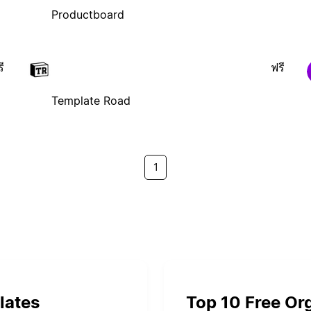
Productboard
ี
ฟรี
Template Road
1
lates
Top 10 Free Or