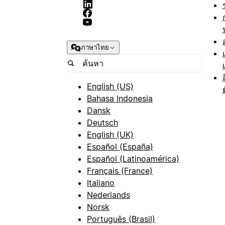
ภาษาไทย
English (US)
Bahasa Indonesia
Dansk
Deutsch
English (UK)
Español (España)
Español (Latinoamérica)
Français (France)
Italiano
Nederlands
Norsk
Português (Brasil)