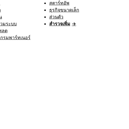
า
สตาร์ทอัพ
ก
ธุรกิจขนาดเล็ก
น
ส่วนตัว
รวมระบบ
สำรวจเพิ่ม
→
พลต
กรมพาร์ทเนอร์