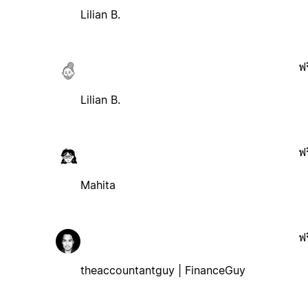
Lilian B.
ฟร
Lilian B.
ฟร
Mahita
ฟร
theaccountantguy | FinanceGuy