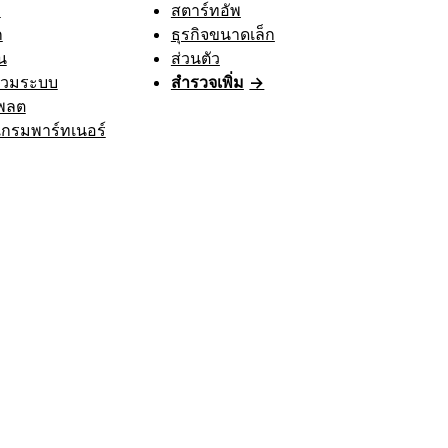
า
สตาร์ทอัพ
ก
ธุรกิจขนาดเล็ก
น
ส่วนตัว
รวมระบบ
สำรวจเพิ่ม
→
พลต
กรมพาร์ทเนอร์