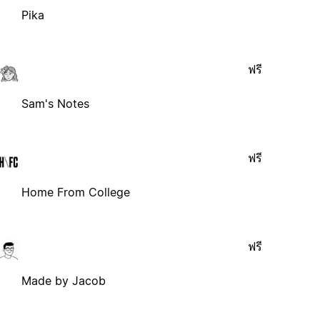
Pika
ฟรี
Sam's Notes
ฟรี
Home From College
ฟรี
Made by Jacob