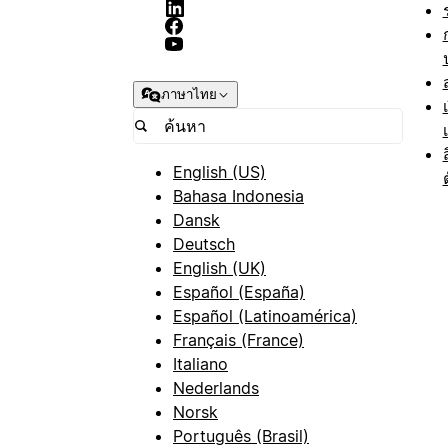
ภาษาไทย
English (US)
Bahasa Indonesia
Dansk
Deutsch
English (UK)
Español (España)
Español (Latinoamérica)
Français (France)
Italiano
Nederlands
Norsk
Português (Brasil)