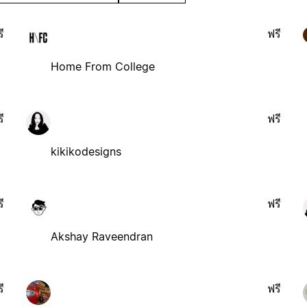
ี
ฟรี
Home From College
ี
ฟรี
kikikodesigns
ี
ฟรี
Akshay Raveendran
ี
ฟรี