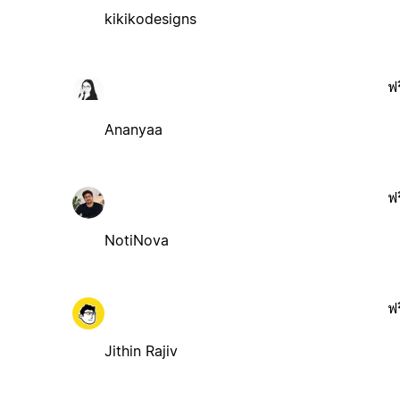
kikikodesigns
ฟร
Ananyaa
ฟร
NotiNova
ฟร
Jithin Rajiv