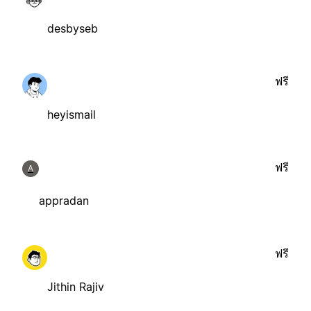
desbyseb
ฟรี
heyismail
ฟรี
A
appradan
ฟรี
Jithin Rajiv