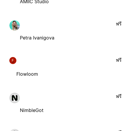
AMIIC Studio
ฟรี
Petra Ivanigova
ฟรี
F
Flowloom
ฟรี
NimbleGot