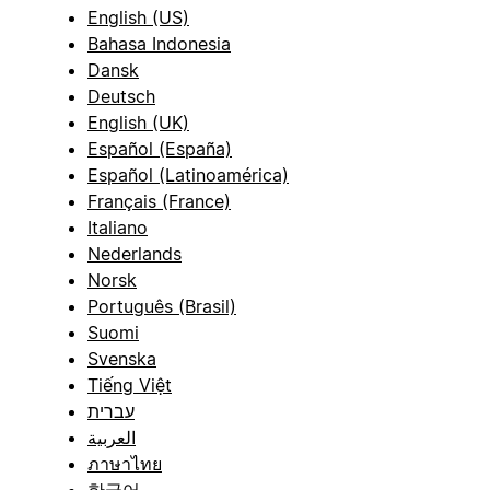
English (US)
Bahasa Indonesia
Dansk
Deutsch
English (UK)
Español (España)
Español (Latinoamérica)
Français (France)
Italiano
Nederlands
Norsk
Português (Brasil)
Suomi
Svenska
Tiếng Việt
עברית
العربية
ภาษาไทย
한국어