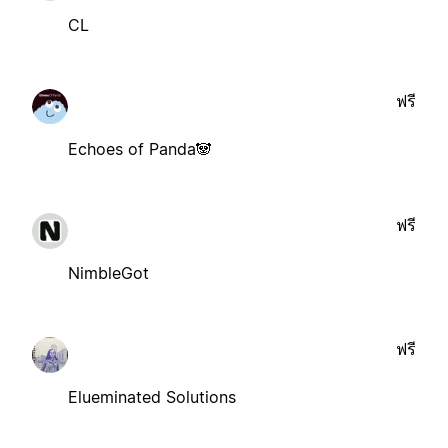
CL
ฟรี
Echoes of Panda🐼
ฟรี
NimbleGot
ฟรี
Elueminated Solutions