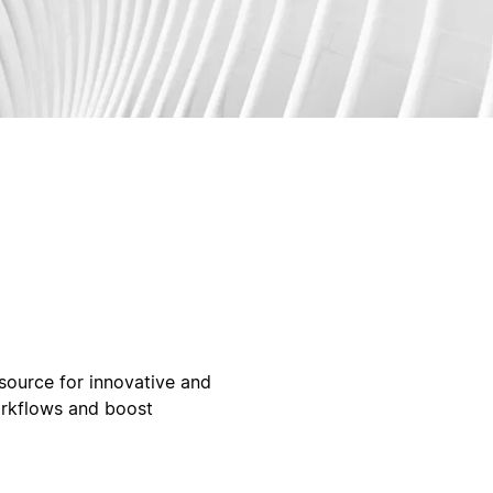
ource for innovative and
orkflows and boost