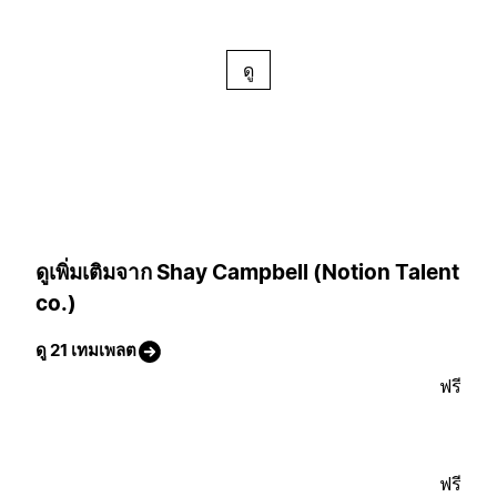
ดู
ดูเพิ่มเติมจาก Shay Campbell (Notion Talent
co.)
ดู 21 เทมเพลต
ฟรี
ฟรี