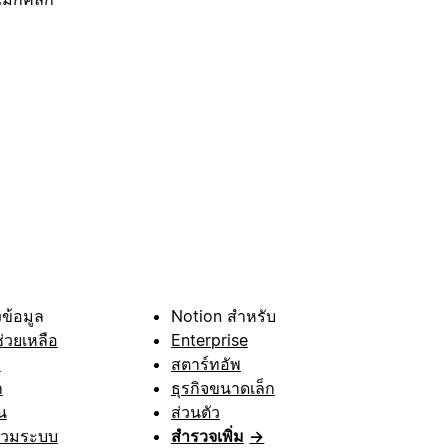
ข้อมูล
Notion สำหรับ
ช่วยเหลือ
Enterprise
า
สตาร์ทอัพ
ก
ธุรกิจขนาดเล็ก
น
ส่วนตัว
รวมระบบ
สำรวจเพิ่ม
→