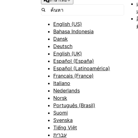
ภาษาไทย
English (US)
Bahasa Indonesia
Dansk
Deutsch
English (UK)
Español (España)
Español (Latinoamérica)
Français (France)
Italiano
Nederlands
Norsk
Português (Brasil)
Suomi
Svenska
Tiếng Việt
עברית