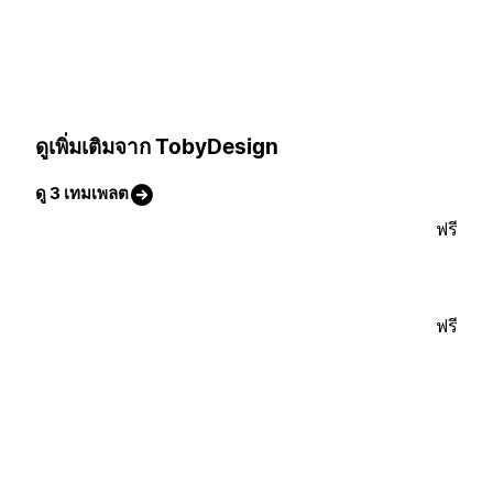
ดูเพิ่มเติมจาก TobyDesign
ดู 3 เทมเพลต
ฟรี
ฟรี