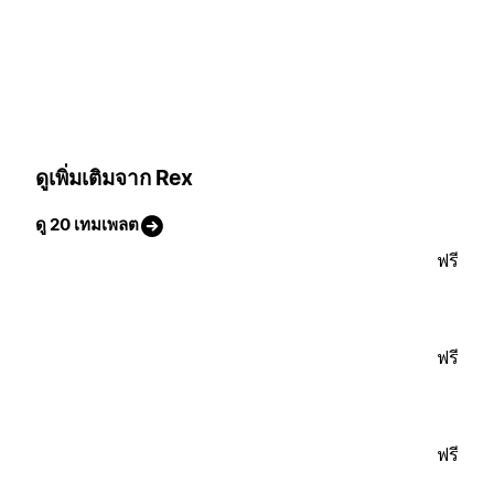
ดูเพิ่มเติมจาก Rex
ดู 20 เทมเพลต
ฟรี
ฟรี
ฟรี