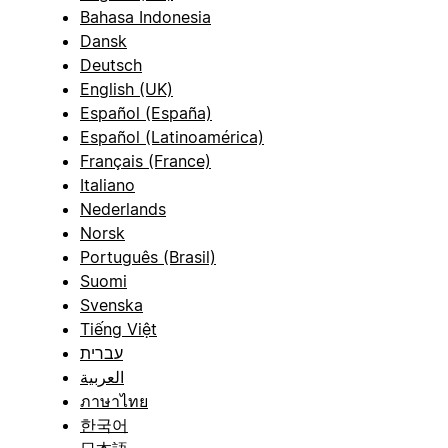
Bahasa Indonesia
Dansk
Deutsch
English (UK)
Español (España)
Español (Latinoamérica)
Français (France)
Italiano
Nederlands
Norsk
Português (Brasil)
Suomi
Svenska
Tiếng Việt
עברית
العربية
ภาษาไทย
한국어