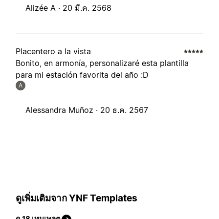
Alizée A ·
20 มี.ค. 2568
Placentero a la vista
Bonito, en armonía, personalizaré esta plantilla
para mi estación favorita del año :D
A
Alessandra Muñoz ·
20 ธ.ค. 2567
ดูเพิ่มเติมจาก YNF Templates
ดู 18 เทมเพลต