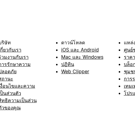
บริษัท
ดาวน์โหลด
แหล่ง
เกี่ยวกับเรา
iOS และ Android
ศูนย์
ร่วมงานกับเรา
Mac และ Windows
ราค
การรักษาความ
ปฏิทิน
บล็อ
ปลอดภัย
Web Clipper
ชุมช
สถานะ
การ
เงื่อนไขและความ
เทมเ
เป็นส่วนตัว
โปรแ
สิทธิความเป็นส่วน
ตัวของคุณ