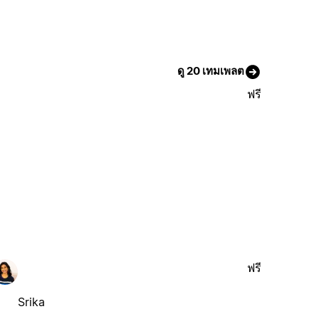
ดู 20 เทมเพลต
ฟรี
ฟรี
Srika