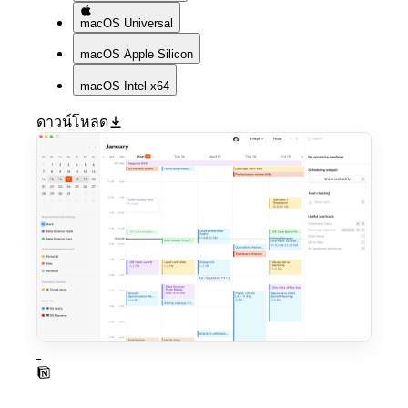
macOS
Universal
macOS
Apple Silicon
macOS
Intel x64
ดาวน์โหลด