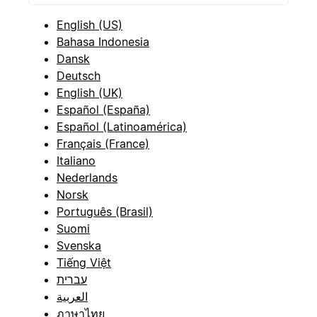
English (US)
Bahasa Indonesia
Dansk
Deutsch
English (UK)
Español (España)
Español (Latinoamérica)
Français (France)
Italiano
Nederlands
Norsk
Português (Brasil)
Suomi
Svenska
Tiếng Việt
עברית
العربية
ภาษาไทย