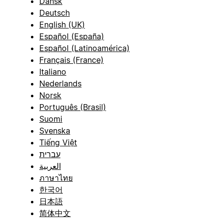
Dansk
Deutsch
English (UK)
Español (España)
Español (Latinoamérica)
Français (France)
Italiano
Nederlands
Norsk
Português (Brasil)
Suomi
Svenska
Tiếng Việt
עברית
العربية
ภาษาไทย
한국어
日本語
简体中文