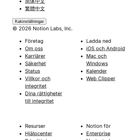
简体中文
繁體中文
Kakinställningar
© 2026 Notion Labs, Inc.
Företag
Ladda ned
Om oss
iOS och Android
Karriärer
Mac och
Säkerhet
Windows
Status
Kalender
Villkor och
Web Clipper
integritet
Dina rättigheter
till integritet
Resurser
Notion för
Hjälpcenter
Enterprise