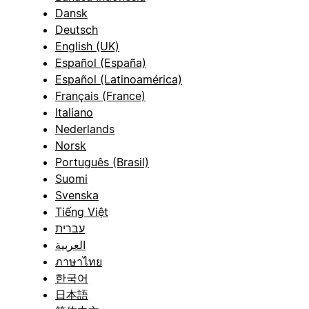
Dansk
Deutsch
English (UK)
Español (España)
Español (Latinoamérica)
Français (France)
Italiano
Nederlands
Norsk
Português (Brasil)
Suomi
Svenska
Tiếng Việt
עברית
العربية
ภาษาไทย
한국어
日本語