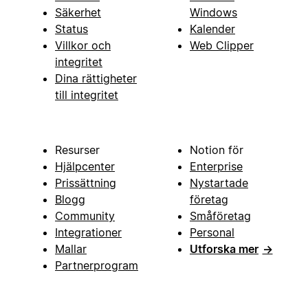
Säkerhet
Windows
Status
Kalender
Villkor och
Web Clipper
integritet
Dina rättigheter
till integritet
Resurser
Notion för
Hjälpcenter
Enterprise
Prissättning
Nystartade
Blogg
företag
Community
Småföretag
Integrationer
Personal
Mallar
Utforska mer
→
Partnerprogram