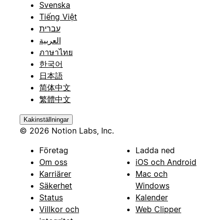
Svenska
Tiếng Việt
עברית
العربية
ภาษาไทย
한국어
日本語
简体中文
繁體中文
Kakinställningar
© 2026 Notion Labs, Inc.
Företag
Ladda ned
Om oss
iOS och Android
Karriärer
Mac och
Säkerhet
Windows
Status
Kalender
Villkor och
Web Clipper