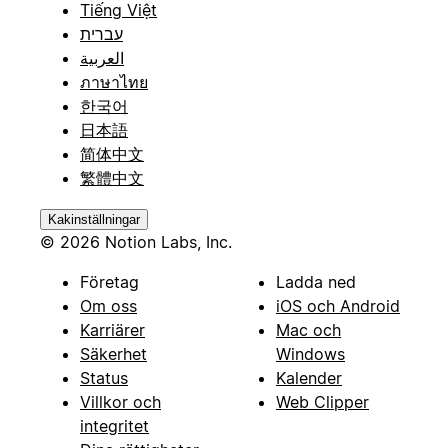
Tiếng Việt
עברית
العربية
ภาษาไทย
한국어
日本語
简体中文
繁體中文
Kakinställningar
© 2026 Notion Labs, Inc.
Företag
Ladda ned
Om oss
iOS och Android
Karriärer
Mac och
Säkerhet
Windows
Status
Kalender
Villkor och
Web Clipper
integritet