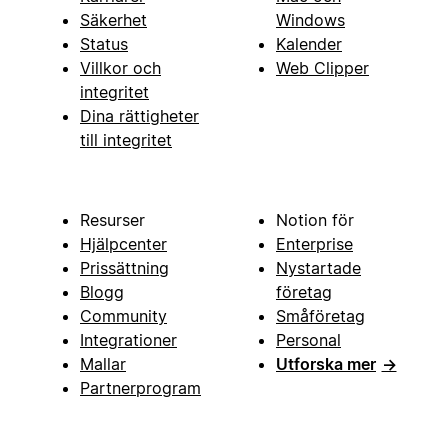
Säkerhet
Windows
Status
Kalender
Villkor och
Web Clipper
integritet
Dina rättigheter
till integritet
Resurser
Notion för
Hjälpcenter
Enterprise
Prissättning
Nystartade
Blogg
företag
Community
Småföretag
Integrationer
Personal
Mallar
Utforska mer
→
Partnerprogram