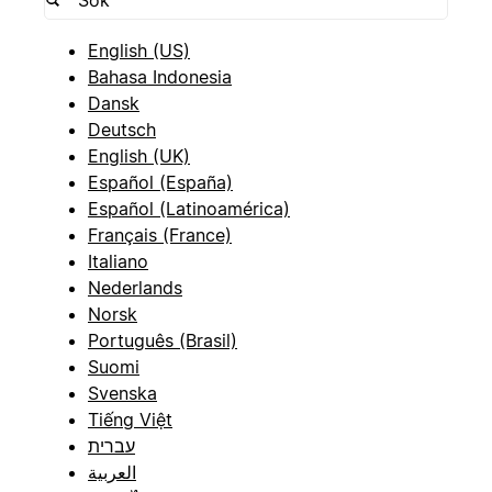
English (US)
Bahasa Indonesia
Dansk
Deutsch
English (UK)
Español (España)
Español (Latinoamérica)
Français (France)
Italiano
Nederlands
Norsk
Português (Brasil)
Suomi
Svenska
Tiếng Việt
עברית
العربية