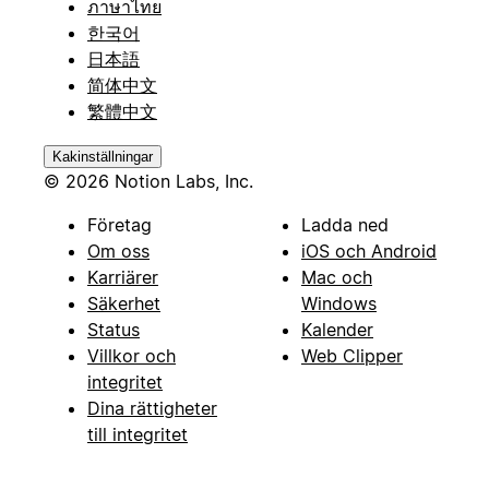
ภาษาไทย
한국어
日本語
简体中文
繁體中文
Kakinställningar
© 2026 Notion Labs, Inc.
Företag
Ladda ned
Om oss
iOS och Android
Karriärer
Mac och
Säkerhet
Windows
Status
Kalender
Villkor och
Web Clipper
integritet
Dina rättigheter
till integritet