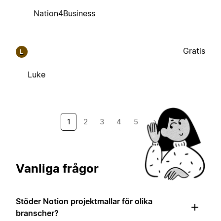
Nation4Business
Gratis
L
Luke
1
2
3
4
5
→
Vanliga frågor
Stöder Notion projektmallar för olika
branscher?