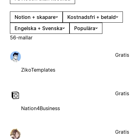
Notion + skapare
Kostnadsfri + betald
Engelska + Svenska
Populära
56-mallar
Gratis
ZikoTemplates
Gratis
Nation4Business
Gratis