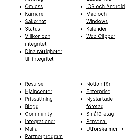
Om oss
iOS och Android
Karriärer
Mac och
Säkerhet
Windows
Status
Kalender
Villkor och
Web Clipper
integritet
Dina rättigheter
till integritet
Resurser
Notion för
Hjälpcenter
Enterprise
Prissättning
Nystartade
Blogg
företag
Community
Småföretag
Integrationer
Personal
Mallar
Utforska mer
→
Partnerprogram