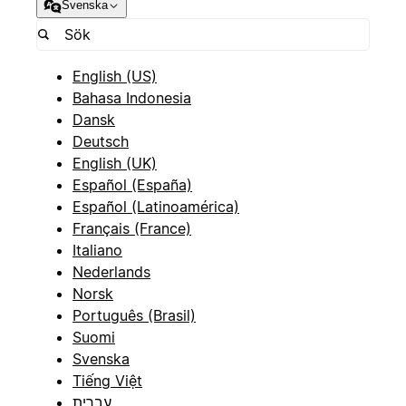
Svenska
English (US)
Bahasa Indonesia
Dansk
Deutsch
English (UK)
Español (España)
Español (Latinoamérica)
Français (France)
Italiano
Nederlands
Norsk
Português (Brasil)
Suomi
Svenska
Tiếng Việt
עברית