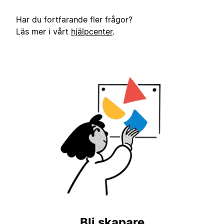
Har du fortfarande fler frågor?
Läs mer i vårt
hjälpcenter
.
Bli skapare