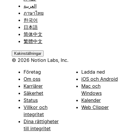
العربية
ภาษาไทย
한국어
日本語
简体中文
繁體中文
Kakinställningar
© 2026 Notion Labs, Inc.
Företag
Ladda ned
Om oss
iOS och Android
Karriärer
Mac och
Säkerhet
Windows
Status
Kalender
Villkor och
Web Clipper
integritet
Dina rättigheter
till integritet