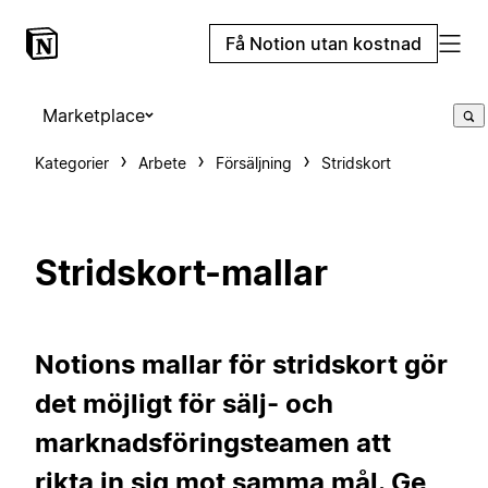
Få Notion utan kostnad
Marketplace
Kategorier
Arbete
Försäljning
Stridskort
Stridskort-mallar
Notions mallar för stridskort gör
det möjligt för sälj- och
marknadsföringsteamen att
rikta in sig mot samma mål. Ge