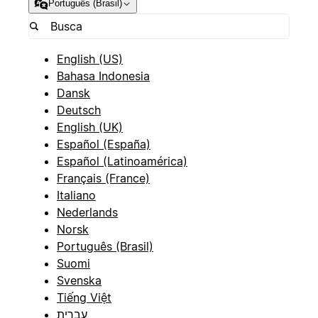
Português (Brasil)
English (US)
Bahasa Indonesia
Dansk
Deutsch
English (UK)
Español (España)
Español (Latinoamérica)
Français (France)
Italiano
Nederlands
Norsk
Português (Brasil)
Suomi
Svenska
Tiếng Việt
עברית