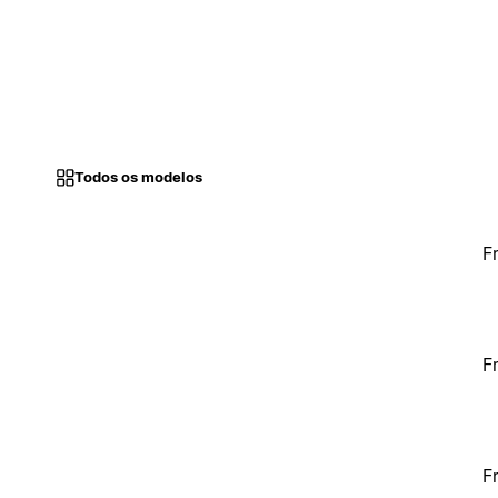
Todos os modelos
F
F
F