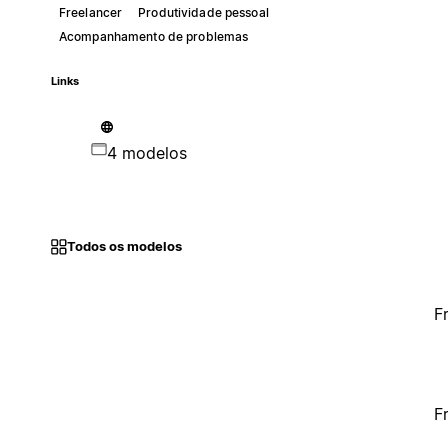
Freelancer
Produtividade pessoal
Acompanhamento de problemas
Links
4 modelos
Todos os modelos
F
F