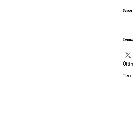
Supor
Compa
Últi
Term