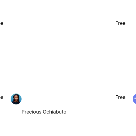
ee
Free
ee
Free
Precious Ochiabuto