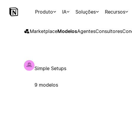
Produto
IA
Soluções
Recursos
Marketplace
Modelos
Agentes
Consultores
Con
Simple Setups
9 modelos