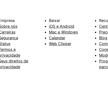
Empresa
Baixar
Recu
Sobre nós
iOS e Android
Cent
Carreiras
Mac e Windows
Preç
Segurança
Calendar
Blog
Status
Web Clipper
Com
Termos e
Con
privacidade
Mode
Seus direitos de
Prog
privacidade
parc