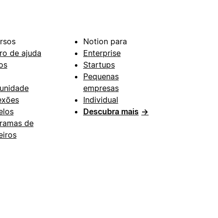
rsos
Notion para
ro de ajuda
Enterprise
os
Startups
Pequenas
unidade
empresas
exões
Individual
los
Descubra mais
→
ramas de
eiros