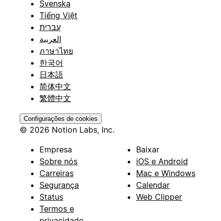
Svenska
Tiếng Việt
עברית
العربية
ภาษาไทย
한국어
日本語
简体中文
繁體中文
Configurações de cookies
© 2026 Notion Labs, Inc.
Empresa
Baixar
Sobre nós
iOS e Android
Carreiras
Mac e Windows
Segurança
Calendar
Status
Web Clipper
Termos e
privacidade