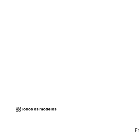
Todos os modelos
F