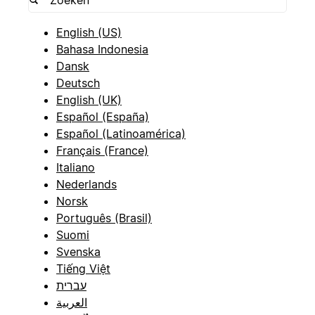
English (US)
Bahasa Indonesia
Dansk
Deutsch
English (UK)
Español (España)
Español (Latinoamérica)
Français (France)
Italiano
Nederlands
Norsk
Português (Brasil)
Suomi
Svenska
Tiếng Việt
עברית
العربية