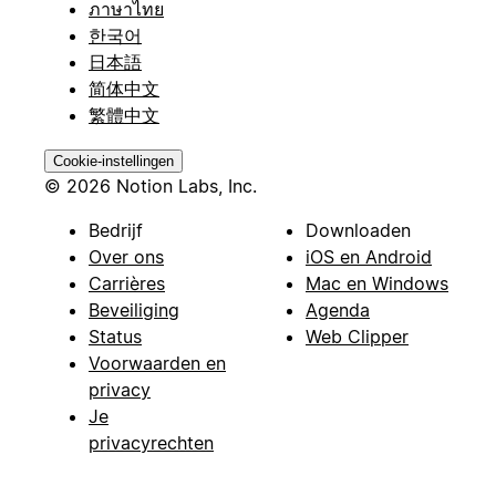
ภาษาไทย
한국어
日本語
简体中文
繁體中文
Cookie-instellingen
© 2026 Notion Labs, Inc.
Bedrijf
Downloaden
Over ons
iOS en Android
Carrières
Mac en Windows
Beveiliging
Agenda
Status
Web Clipper
Voorwaarden en
privacy
Je
privacyrechten