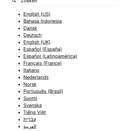
English (US)
Bahasa Indonesia
Dansk
Deutsch
English (UK)
Español (España)
Español (Latinoamérica)
Français (France)
Italiano
Nederlands
Norsk
Português (Brasil)
Suomi
Svenska
Tiếng Việt
עברית
العربية